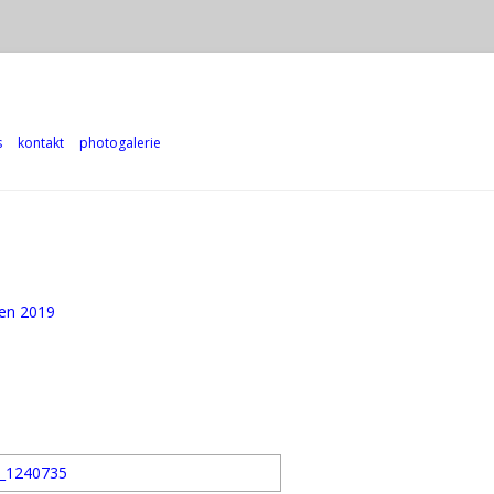
Zum Inhalt springen
s
kontakt
photogalerie
9
fen 2019