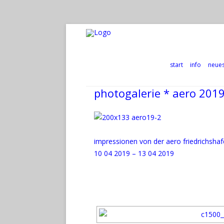
start
info
neue
photogalerie * aero 201
impressionen von der aero friedrichsha
10 04 2019 – 13 04 2019