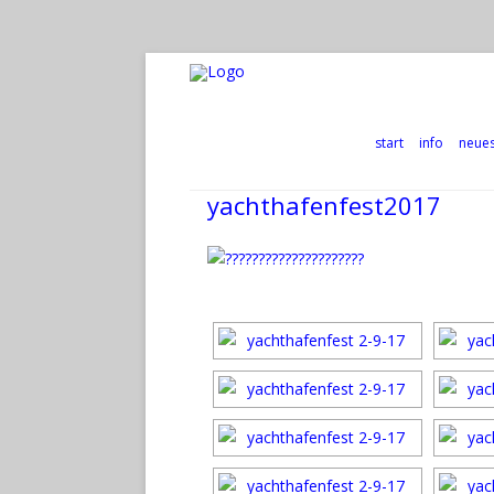
start
info
neue
yachthafenfest2017