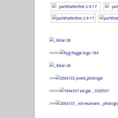
>>>>>
>>>
>>>>>
>>>